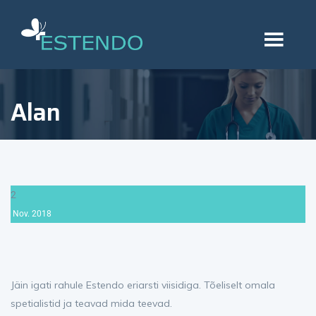
Alan
2
Nov.
2018
Jäin igati rahule Estendo eriarsti viisidiga. Tõeliselt omala
spetialistid ja teavad mida teevad.