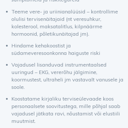
Teeme vere- ja uriinianalüüsid – kontrollime
olulisi tervisenäitajaid (nt veresuhkur,
kolesterool, maksatalitlus, kilpnäärme
hormoonid, põletikunäitajad jm).
Hindame kehakoostist ja
südameveresoonkonna haiguste riski
Vajadusel lisanduvad instrumentaalsed
uuringud – EKG, vererõhu jälgimine,
koormustest, ultraheli jm vastavalt vanusele ja
soole.
Koostatame kirjaliku terviseülevaade koos
personaalsete soovitustega, mille põhjal saab
vajadusel jätkata ravi, nõustamist või elustiili
muutmist.