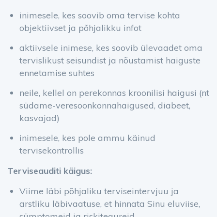
inimesele, kes soovib oma tervise kohta
objektiivset ja põhjalikku infot
aktiivsele inimese, kes soovib ülevaadet oma
tervislikust seisundist ja nõustamist haiguste
ennetamise suhtes
neile, kellel on perekonnas kroonilisi haigusi (nt
südame-veresoonkonnahaigused, diabeet,
kasvajad)
inimesele, kes pole ammu käinud
tervisekontrollis
Terviseauditi käigus:
Viime läbi põhjaliku terviseintervjuu ja
arstliku läbivaatuse, et hinnata Sinu eluviise,
sümptomeid ja riskitegureid