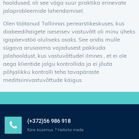
hooldused, oli see väga suur praktika erinevate
jalaprobleemide lahendamisel.
Olen töötanud Tallinnas perearstikeskuses, kus
diabeedihaigete iseseisev vastuvõtt oli minu üheks
igapäevatöö oluliseks osaks. See andis mulle
sügava arusaama vajadusest pakkuda
jalahooldust, kus vastuvõttudel ilmnes , et ei ole
aega klientide jalgu kontrollida ja ei jõuta
põhjalikku kontrolli teha tavapäraste
meditsiinivastuvõttude käigus.
(+372)56 986 918
Kiire küsimus ? Helista meile