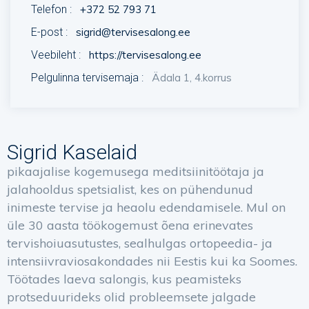
Telefon :
+372 52 793 71
E-post :
sigrid@tervisesalong.ee
Veebileht :
https://tervisesalong.ee
Pelgulinna tervisemaja :
Ädala 1, 4.korrus
Sigrid Kaselaid
pikaajalise kogemusega meditsiinitöötaja ja
jalahooldus spetsialist, kes on pühendunud
inimeste tervise ja heaolu edendamisele. Mul on
üle 30 aasta töökogemust õena erinevates
tervishoiuasutustes, sealhulgas ortopeedia- ja
intensiivraviosakondades nii Eestis kui ka Soomes.
Töötades laeva salongis, kus peamisteks
protseduurideks olid probleemsete jalgade